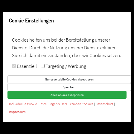
Tel:
0049-711-25855580
Cookie Einstellungen
Cookies helfen uns bei der Bereitstellung unserer
Dienste. Durch die Nutzung unserer Dienste erklären
JUNI 2025
Sie sich damit einverstanden, dass wir Cookies setzen.
Essenziell
Targeting / Werbung
Nur essenzielle Cookies akzeptieren
Speichern
Alle Cookies akzeptieren
Individuelle Cookie Einstellungen & Details zu den Cookies
|
Datenschutz
|
Impressum