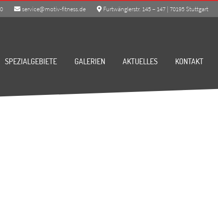
80
service@motiv-fitness.de
Furtwänglerstr. 145 – 147 | 70195 Stuttgart
SPEZIALGEBIETE
GALERIEN
AKTUELLES
KONTAKT